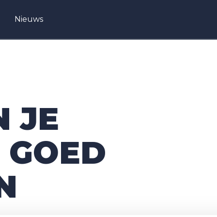
Nieuws
 JE
 GOED
N