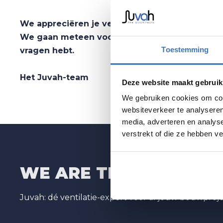
We appreciëren je vertrouwen in onze expertis
We gaan meteen voor je aan de slag en staan k
Toestemming
vragen hebt.
Het Juvah-team
Deze website maakt gebruik
We gebruiken cookies om cont
websiteverkeer te analyseren
media, adverteren en analys
verstrekt of die ze hebben v
WE ARE THE
AIR
CHITE
Juvah: dé ventilatie-expert voor al jouw bouwproj