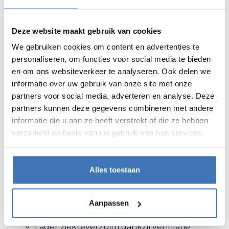
je gezondheid en comfort
Wat is de beste filter voor je
Deze website maakt gebruik van cookies
ventilatiesysteem? Het verschil tussen G4 en
We gebruiken cookies om content en advertenties te
F7 uitgelegd.
personaliseren, om functies voor social media te bieden
Feit of fabel? Je kan perfect zelf het
en om ons websiteverkeer te analyseren. Ook delen we
onderhoud van je ventilatiesysteem doen
informatie over uw gebruik van onze site met onze
5 signalen dat je ventilatietoestel onderhoud
partners voor social media, adverteren en analyse. Deze
nodig heeft
partners kunnen deze gegevens combineren met andere
informatie die u aan ze heeft verstrekt of die ze hebben
Wat is de beste filter voor je luchtgroep?
verzameld op basis van uw gebruik van hun services.
Het verschil tussen M5, F7 en Hepa
uitgelegd.
Waarom moet een ventilatiesysteem goed
Alles toestaan
onderhouden worden?
Nieuwe wetgeving verplicht reiniging van
Aanpassen
luchtkanalen ventilatie
Lager ziekteverzuim dankzij ventilatie