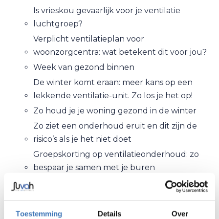
Is vrieskou gevaarlijk voor je ventilatie
luchtgroep?
Verplicht ventilatieplan voor
woonzorgcentra: wat betekent dit voor jou?
Week van gezond binnen
De winter komt eraan: meer kans op een
lekkende ventilatie-unit. Zo los je het op!
Zo houd je je woning gezond in de winter
Zo ziet een onderhoud eruit en dit zijn de
risico’s als je het niet doet
Groepskorting op ventilatieonderhoud: zo
bespaar je samen met je buren
Geen zorgen meer over het onderhoud van
je ventilatie? Wij regelen het voor je!
Kanaalreiniging: waarom het cruciaal is voor
Toestemming
Details
Over