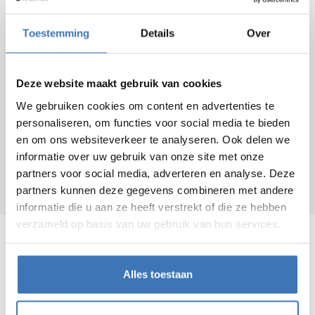
GROEPSONDERHOUD
Vanaf 10 toestellen op één adres
Toestemming
Details
Over
-10 %
(appartementen of woonwijk):
Vanaf 20 toestellen op één adres
Deze website maakt gebruik van cookies
-20 %
(appartementen of woonwijk):
We gebruiken cookies om content en advertenties te
personaliseren, om functies voor social media te bieden
en om ons websiteverkeer te analyseren. Ook delen we
MEER INFO
informatie over uw gebruik van onze site met onze
ENKEL FILTERS BESTELLEN?
partners voor social media, adverteren en analyse. Deze
partners kunnen deze gegevens combineren met andere
informatie die u aan ze heeft verstrekt of die ze hebben
verzameld op basis van uw gebruik van hun services.
IS ONDERHOUD VAN JE
VENTILATIESYSTEEM ECHT NODIG?
Alles toestaan
Zeker! Zowel voor je toestel als voor je gezondheid