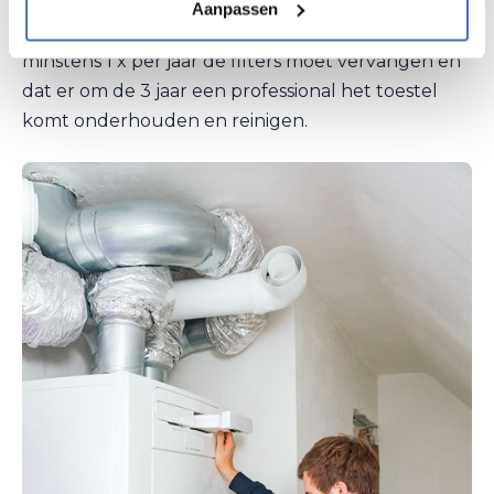
is het super belangrijk dat je ventilatiesysteem af
Aanpassen
en toe onderhoud krijgt. Dit wil zeggen dat je
minstens 1 x per jaar de filters moet vervangen en
dat er om de 3 jaar een professional het toestel
komt onderhouden en reinigen.