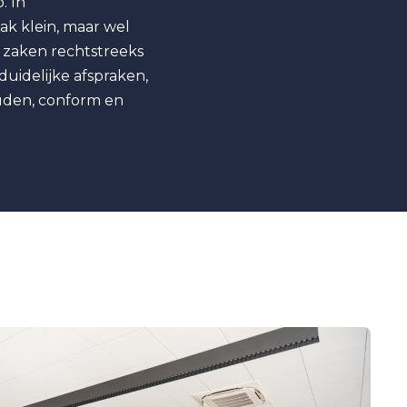
. In
k klein, maar wel
e zaken rechtstreeks
uidelijke afspraken,
ouden, conform en