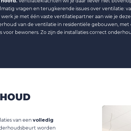
 hoofd.
Ventilatieklachten wil je daar liever niet bovenop
ig vragen en terugkerende issues over ventilatie: vaa
werk je met één vaste ventilatiepartner aan wie je dez
rhoud van de ventilatie in residentiële gebouwen, met d
s voor bewoners. Zo zijn de installaties correct onderh
RHOUD
laties van een
volledig
nderhoudsbeurt worden