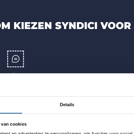
 KIEZEN SYNDICI VOOR
EÉN AANSPREEKPUNT
Duidelijke communicatie, geen versnippering.
Details
 van cookies
ent en advertenties te personaliseren, om functies voor social