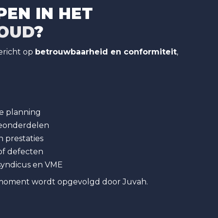
PEN IN HET
OUD
?
ericht op
betrouwbaarheid en conformiteit
,
e planning
tieonderdelen
 prestaties
of defecten
 syndicus en VME
moment wordt opgevolgd door Juvah.