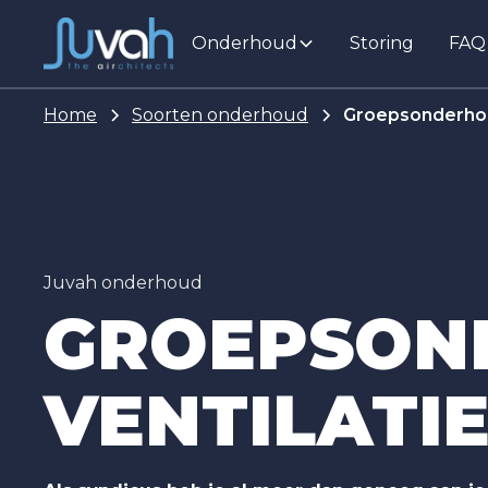
Onderhoud
Storing
FAQ
Home
Soorten onderhoud
Groepsonderhou
Juvah onderhoud
GROEPSON
VENTILATI