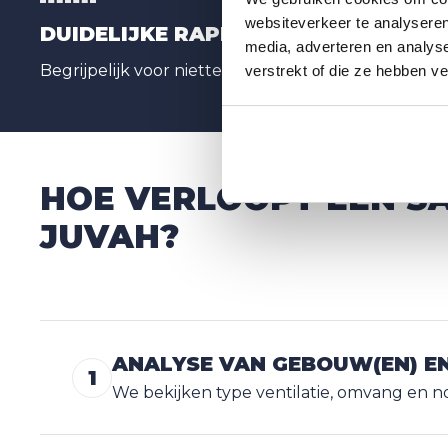
websiteverkeer te analyseren
DUIDELIJKE RAPPORTERING
media, adverteren en analys
Begrijpelijk voor niettechnische profielen.
verstrekt of die ze hebben v
HOE VERLOOPT EEN 
JUVAH?
ANALYSE VAN GEBOUW(EN) EN
1
We bekijken type ventilatie, omvang en n