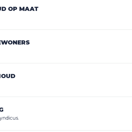
D OP MAAT
BEWONERS
HOUD
G
yndicus.