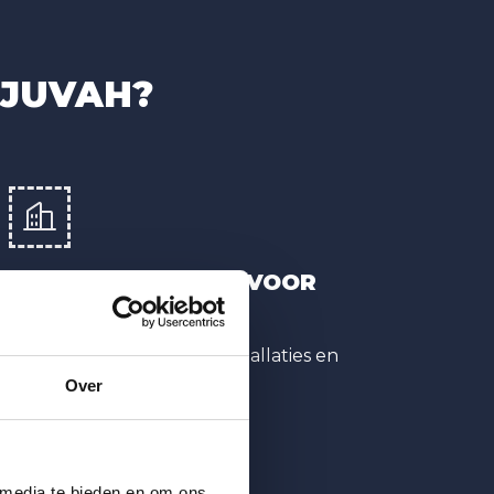
 JUVAH?
BEWEZEN AANPAK VOOR
APPARTEMENTEN
Ervaring met gedeelde installaties en
bewonerscontext.
Over
 media te bieden en om ons