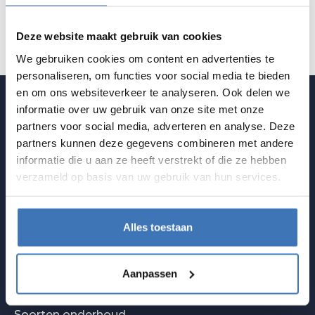
Deze website maakt gebruik van cookies
We gebruiken cookies om content en advertenties te
personaliseren, om functies voor social media te bieden
en om ons websiteverkeer te analyseren. Ook delen we
informatie over uw gebruik van onze site met onze
partners voor social media, adverteren en analyse. Deze
WE ARE THE
AIR
CHITECTS
partners kunnen deze gegevens combineren met andere
informatie die u aan ze heeft verstrekt of die ze hebben
Juvah: dé ventilatie-expert voor al jouw
verzameld op basis van uw gebruik van hun services.
bouwprojecten.
Alles toestaan
BOEK JE ONDERHOUD
WEBSHOP
Aanpassen
JUVAH
Soorten onderhoud