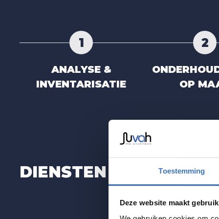
1
2
ANALYSE &
ONDERHOU
INVENTARISATIE
OP MA
DIENSTEN
Toestemming
Deze website maakt gebruik
We gebruiken cookies om cont