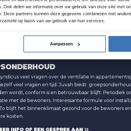
CECONTRACTEN
. Ook delen we informatie over uw gebruik van onze site met on
allaties die betrouwbaar draaien, voldoen aan de regelge
e. Deze partners kunnen deze gegevens combineren met andere i
en facility managers en gebouwbeheerders in kantoren,
erzameld op basis van uw gebruik van hun services.
et preventief en curatief ventilatie-onderhoud, duidel
role over de installatie, het risico en budget.
Aanpassen
EN OFFERTE AAN
PSONDERHOUD
ls syndicus veel vragen over de ventilatie in appartem
 jezelf veel vragen en tijd. Juvah biedt groepsonderhoud
n wordt, conform is en betrouwbaar blijft. Periodiek o
ie met de bewoners. Interessante formule voor installati
 Zo blijft het binnenklimaat gezond voor de bewoners en 
re kosten.
ER INFO OF EEN GESPREK AAN