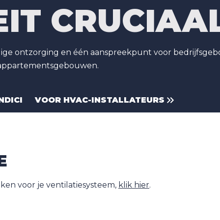
IT CRUCIAAL
ledige ontzorging en één aanspreekpunt voor bedrijfsge
n appartementsgebouwen.
NDICI
VOOR HVAC-INSTALLATEURS
E
ken voor je ventilatiesysteem,
klik hier
.