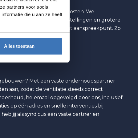
ze partners voor social
ving en voorspelbaar zijn in kosten. We
nformatie die u aan ze heeft
 bedrijfsgebouwen, zorginstellingen en grotere
ijke rapportering en één vast aanspreekpunt. Zo
Alles toestaan
entsgebouwen? Met een vaste onderhoudspartner
en aan, zodat de ventilatie steeds correct
nderhoud, helemaal opgevolgd door ons, inclusief
es op één adres en snelle interventies bij
heb jij als syndicus één vaste partner en