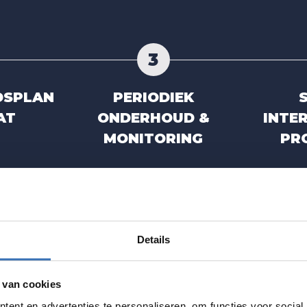
3
DSPLAN
PERIODIEK
AT
ONDERHOUD &
INTER
MONITORING
PR
Details
 van cookies
ent en advertenties te personaliseren, om functies voor social