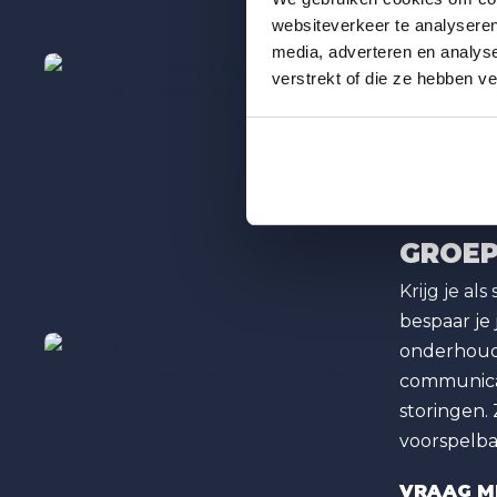
SERVI
websiteverkeer te analyseren
Je wil inst
media, adverteren en analys
ondersteun
verstrekt of die ze hebben v
gebouwen m
hou je cont
VRAAG E
GROE
Krijg je a
bespaar je
onderhoude
communicat
storingen.
voorspelba
VRAAG ME