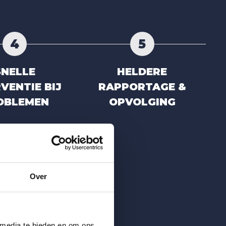
4
5
SNELLE
HELDERE
VENTIE BIJ
RAPPORTAGE &
OBLEMEN
OPVOLGING
Over
 media te bieden en om ons