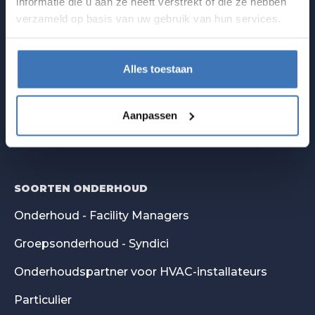
informatie die u aan ze heeft verstrekt of die ze hebben
verzameld op basis van uw gebruik van hun services.
Storing
FAQ
Alles toestaan
Nieuws
Contact
Aanpassen
Webshop
SOORTEN ONDERHOUD
Onderhoud - Facility Managers
Groepsonderhoud - Syndici
Onderhoudspartner voor HVAC-installateurs
Particulier