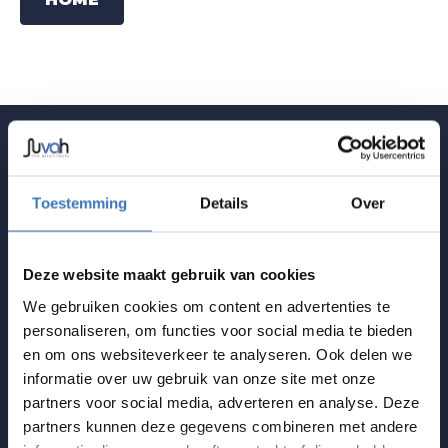
WE ARE THE
AIR
CHITECTS
Toestemming
Details
Over
Juvah: dé ventilatie-expert voor al jouw
bouwprojecten.
Deze website maakt gebruik van cookies
We gebruiken cookies om content en advertenties te
BOEK JE ONDERHOUD
WEBSHOP
personaliseren, om functies voor social media te bieden
en om ons websiteverkeer te analyseren. Ook delen we
informatie over uw gebruik van onze site met onze
partners voor social media, adverteren en analyse. Deze
JUVAH
partners kunnen deze gegevens combineren met andere
Soorten onderhoud