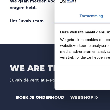
We gaan meteen voor je aan de slag en staan k
vragen hebt.
Toestemming
Het Juvah-team
Deze website maakt gebruik
We gebruiken cookies om cont
websiteverkeer te analyseren
media, adverteren en analys
verstrekt of die ze hebben v
WE ARE THE
AIR
CHITE
Juvah: dé ventilatie-expert voor al jouw bouwproj
BOEK JE ONDERHOUD
WEBSHOP