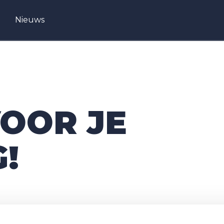
Nieuws
OOR JE
!
e in ventilatie en onderhoud.