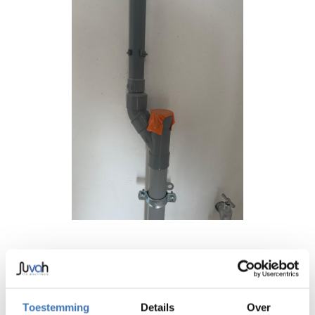
EXTRA TIP VOOR KOUDE
DAGEN
Toestemming
Details
Over