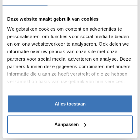
💡 Laat de unit één keer per dag een half uur op
Deze website maakt gebruik van cookies
hoge stand draaien. Zo voorkom je dat condens
We gebruiken cookies om content en advertenties te
zich ophoopt.
personaliseren, om functies voor social media te bieden
en om ons websiteverkeer te analyseren. Ook delen we
informatie over uw gebruik van onze site met onze
TWIJFEL JE?
partners voor social media, adverteren en analyse. Deze
Blijft de unit lekken ondanks alle checks?
partners kunnen deze gegevens combineren met andere
informatie die u aan ze heeft verstrekt of die ze hebben
Contacteer ons via:
verzameld op basis van uw gebruik van hun services.
https://www.juvah.com/onderhoud/storing
.
Ons
team staat klaar om je te helpen! 💪
Alles toestaan
Aanpassen