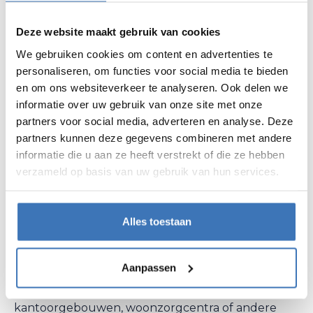
MEER NIEUWSARTIKELS
Deze website maakt gebruik van cookies
We gebruiken cookies om content en advertenties te
personaliseren, om functies voor social media te bieden
en om ons websiteverkeer te analyseren. Ook delen we
informatie over uw gebruik van onze site met onze
partners voor social media, adverteren en analyse. Deze
partners kunnen deze gegevens combineren met andere
informatie die u aan ze heeft verstrekt of die ze hebben
verzameld op basis van uw gebruik van hun services.
06.01.2026
Alles toestaan
IS VRIESKOU GEVAARLIJK VOOR JE VENTILATIE
LUCHTGROEP?
Aanpassen
Zodra het vriest, vragen veel mensen zich af: kan
mijn ventilatiesysteem hier wel tegen? Bij
kantoorgebouwen, woonzorgcentra of andere