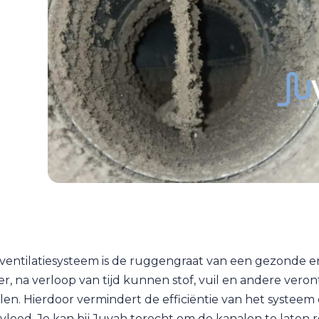
entilatiesysteem is de ruggengraat van een gezonde e
r, na verloop van tijd kunnen stof, vuil en andere veron
en. Hierdoor vermindert de efficiëntie van het systeem 
vloed. Je kan bij Juvah terecht om de kanalen te laten r