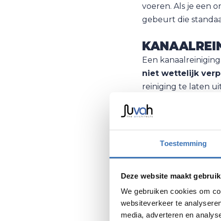
voeren. Als je een 
gebeurt die standaa
KANAALREIN
Een kanaalreiniging 
niet wettelijk verp
reiniging te laten u
Voor niet-residentië
om een kanaalreinigi
in
onze blog over ve
Toestemming
ONDERHOUD
Deze website maakt gebruik
Wil je graag een on
We gebruiken cookies om cont
Bestel vandaag nog
websiteverkeer te analyseren
media, adverteren en analys
Onze professionele