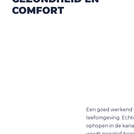
COMFORT
Een goed werkend v
leefomgeving. Echte
ophopen in de kanal
wordt negatief beïn