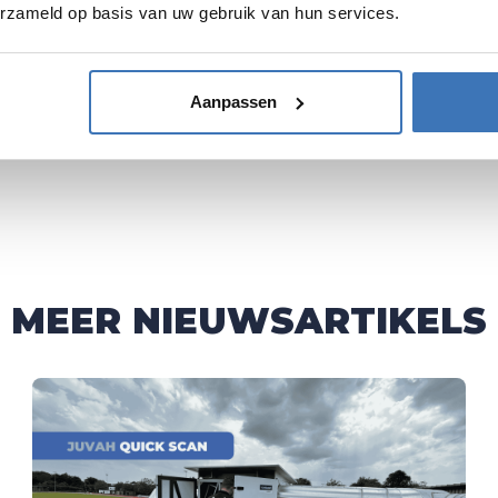
erzameld op basis van uw gebruik van hun services.
g te garanderen. We bieden een vlotte en probleemloze se
an een fris en gezond binnenklimaat.
Aanpassen
MEER NIEUWSARTIKELS