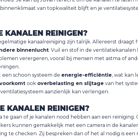
 binnenklimaat van topkwaliteit blijft en je ventilatiesy
 KANALEN REINIGEN?
elmatige kanaalreiniging zijn talrijk. Allereerst draagt 
ndere binnenlucht
. Vuil en stof in de ventilatiekanale
lemen verergeren, vooral bij mensen met astma of and
ningen.
t een schoon systeem de
energie-efficiëntie
, wat kan 
voorkomt
ook
overbelasting en slijtage
van het syst
entilatiesysteem aanzienlijk kan verlengen.
E KANALEN REINIGEN?
 na te gaan of je kanalen nood hebben aan een reiniging.
kers kunnen gemakkelijk met een camera in de kanale
ng te checken. Zij bespreken dan of het al nodig is een r