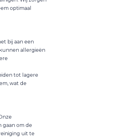
steem optimaal
het bij aan een
n kunnen allergieën
ere
leiden tot lagere
eem, wat de
 Onze
n gaan om de
einiging uit te