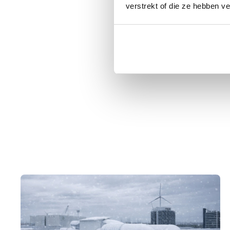
verstrekt of die ze hebben v
effectieve reinigin
weer kan genieten v