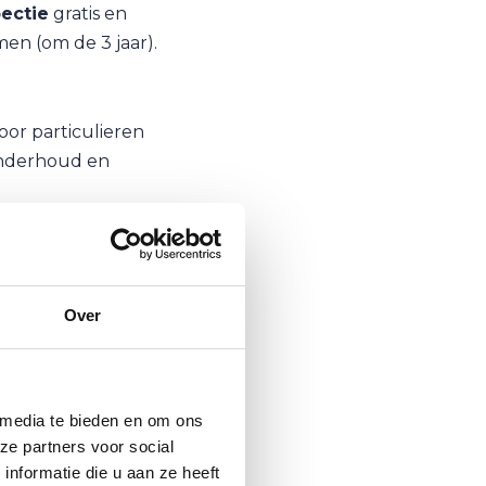
ectie
gratis en
en (om de 3 jaar).
oor particulieren
onderhoud en
wettelijk verplicht
nfo hierover lees je
Over
en uitvoeren?
 media te bieden en om ons
ze partners voor social
nformatie die u aan ze heeft
ur om grondige en