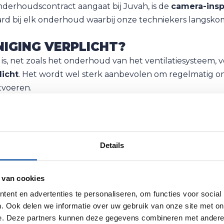
onderhoudscontract aangaat bij Juvah, is de
camera-insp
rd bij elk onderhoud waarbij onze techniekers langskom
IGING VERPLICHT?
is, net zoals het onderhoud van het ventilatiesysteem, v
licht
. Het wordt wel sterk aanbevolen om regelmatig 
itvoeren.
le gebouwen (kantoren, sportcentra, hotels,...) is het wel 
ng te laten uitvoeren als de kanalen vervuild zijn. Alle i
rplichte niet-residentiële kanaalreiniging
.
Details
 OF KANAALREINIGING INBOEKEN
 van cookies
derhoud of een kanaalreiniging in je huis of kantoor lat
ent en advertenties te personaliseren, om functies voor social
 een onderhoud/kanaalreiniging via onze webshop.
. Ook delen we informatie over uw gebruik van onze site met on
e. Deze partners kunnen deze gegevens combineren met andere i
 en ervaren technici gebruiken geavanceerde apparatu