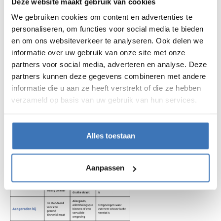
Deze website maakt gebruik van cookies
langs een drukke weg? Dan is een F7-filter een
betere keuze. Deze filter vangt fijnstof, pollen en
We gebruiken cookies om content en advertenties te
personaliseren, om functies voor social media te bieden
andere schadelijke deeltjes op.
en om ons websiteverkeer te analyseren. Ook delen we
✅
HEPA-filter
– Wordt voornamelijk gebruikt in
informatie over uw gebruik van onze site met onze
specifieke omgevingen, zoals de medische sector
partners voor social media, adverteren en analyse. Deze
en de luchtvaart. Deze filter filtert zelfs de
partners kunnen deze gegevens combineren met andere
allerkleinste deeltjes zoals rookdeeltjes, bacteriën
informatie die u aan ze heeft verstrekt of die ze hebben
en schimmelsporen.
verzameld op basis van uw gebruik van hun services.
Alles toestaan
Aanpassen