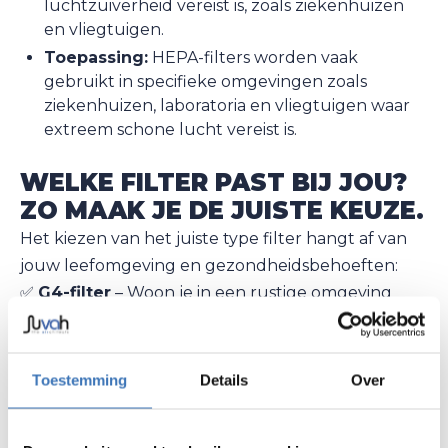
luchtzuiverheid vereist is, zoals ziekenhuizen
en vliegtuigen.
Toepassing:
HEPA-filters worden vaak
gebruikt in specifieke omgevingen zoals
ziekenhuizen, laboratoria en vliegtuigen waar
extreem schone lucht vereist is.
WELKE FILTER PAST BIJ JOU?
ZO MAAK JE DE JUISTE KEUZE.
Het kiezen van het juiste type filter hangt af van
jouw leefomgeving en gezondheidsbehoeften:
✅
G4-filter
– Woon je in een rustige omgeving
met weinig vervuiling en heb je geen allergieën?
Dan volstaat een G4-filter. Deze filter houdt grof
stof en vuildeeltjes tegen en zorgt voor goede
Toestemming
Details
Over
luchtkwaliteit.
✅
F7-filter
– Heb je last van allergieën of woon je